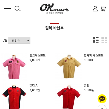
로
회
회
사
소
팀복.바텐복
그
원
개
인
가
정렬
상
품
입
안
핑크옥스포드
연겨자 옥스포드
내
9,000원
9,000원
제
품
방
식
빨강 A
빨강
9,000원
9,000원
FAQ
견