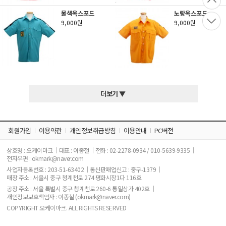
적
물색옥스포드
노랑옥스포드
문
9,000원
9,000원
의
판
매
상
품
바
더보기 ▼
로
가
기
회원가입
이용약관
개인정보취급방침
이용안내
PC버전
커
상호명 : 오케이마크
대표 : 이종철
전화 : 02-2278-0934 / 010-5639-9335
뮤
전자우편 : okmark@naver.com
니
사업자등록번호 : 203-51-63402
통신판매업신고 : 중구-1379
티
매장 주소 : 서울시 중구 청계천로 274 평화시장1다 116호
공장 주소 : 서울 특별시 중구 청계천로 260-6 통일상가 402호
실
개인정보보호책임자 : 이종철 (okmark@naver.com)
색
COPYRIGHT 오케이마크. ALL RIGHTS RESERVED
상
표