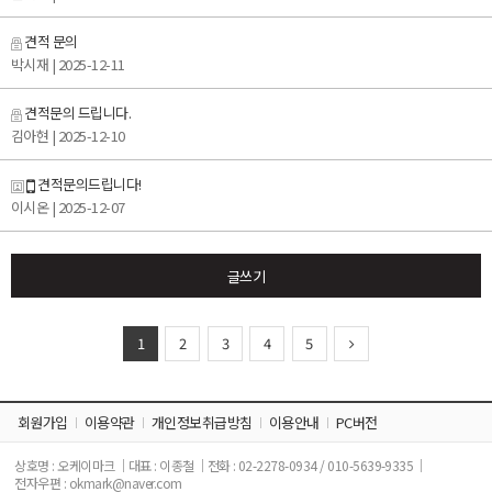
견적 문의
박시재
| 2025-12-11
견적문의 드립니다.
김아현
| 2025-12-10
견적문의드립니다!
이시온
| 2025-12-07
글쓰기
1
2
3
4
5
회원가입
이용약관
개인정보취급방침
이용안내
PC버전
상호명 : 오케이마크
대표 : 이종철
전화 : 02-2278-0934 / 010-5639-9335
전자우편 : okmark@naver.com