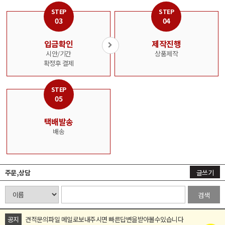
적
STEP
STEP
문
03
04
의
입금확인
제작진행
판
시안/기간
상품제작
매
확정후 결제
상
품
바
STEP
로
05
가
기
택배발송
배송
커
뮤
니
티
주문,상담
글쓰기
검색
실
색
상
공지
견적문의파일 메일로보내주시면 빠른답변을받아볼수있습니다
표