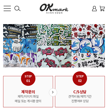
로
회
회
사
소
그
원
개
인
가
상
품
입
안
내
제
품
STEP
STEP
방
01
02
식
제작문의
C/S상담
FAQ
제작/이미지 파일
견적비용/제작기간
메일 또는 게시판 문의
진행여부 상담
견